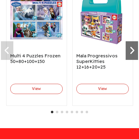
Multi 4 Puzzles Frozen
Mala Progressivos
50+80+100+150
SuperKitties
12+16+20+25
View
View