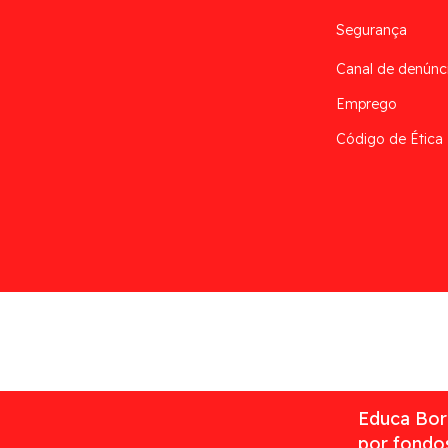
Segurança
Canal de denúnc
Emprego
Código de Ética
Desarrollado por
Addis
Educa Borr
por fondos