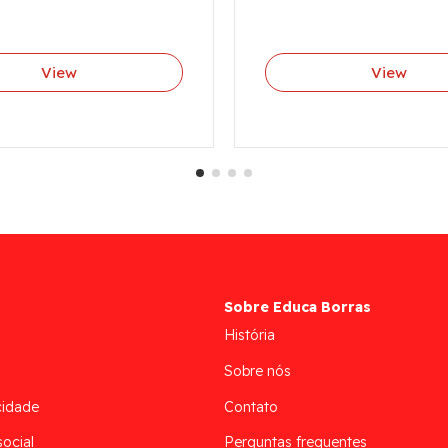
View
View
Sobre Educa Borras
História
Sobre nós
cidade
Contato
social
Perguntas frequentes