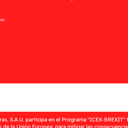
ias
as, S.A.U. participa en el Programa "ICEX-BREXIT" 
 de la Unión Europea, para mitigar las consecuenci