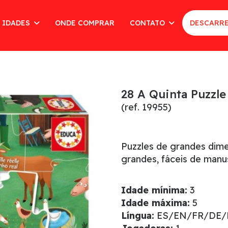
 IDADES
ONDE COMPRAR
CONTATO
DESCARRE
28 A Quinta Puzzle
(ref. 19955)
Puzzles de grandes dim
grandes, fáceis de manus
Idade mínima:
3
Idade máxima:
5
Língua:
ES/EN/FR/DE/