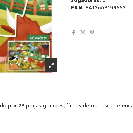
Jogadoras:
1
EAN:
8412668199552
o por 28 peças grandes, fáceis de manusear e encai