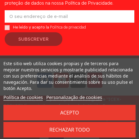
proteção de dados na nossa Política de Privacidade.
He leído y acepto la
Política de privacidad
SUBSCREVER
Este sitio web utiliza cookies propias y de terceros para
Desarrollado por
Addis
mejorar nuestros servicios y mostrarle publicidad relacionada
con sus preferencias mediante el análisis de sus hábitos de
navegación. Para dar su consentimiento sobre su uso pulse el
botón Acepto.
Política de cookies
Personalização de cookies
Educa Borras, S.A.U. participa en el Programa "ICEX-
BREXIT" financiado por fondos de la Unión Europea, para
ACEPTO
mitigar las consecuencias adversas de la retirada del
Reino Unido de la Unión. Ayudas concedidas por ICEX en
2023
RECHAZAR TODO