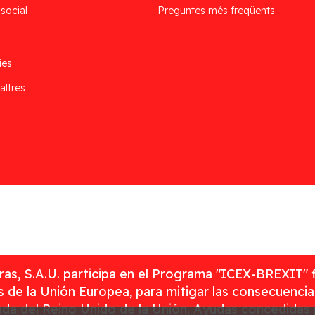
 social
Preguntes més freqüents
ies
altres
as, S.A.U. participa en el Programa "ICEX-BREXIT" 
 de la Unión Europea, para mitigar las consecuenci
rada del Reino Unido de la Unión. Ayudas concedidas