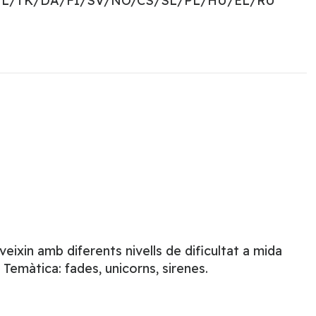
NL/TK/DA/FI/SV/NO/CS/SL/PL/HU/EL/RU
ixin amb diferents nivells de dificultat a mida
emàtica: fades, unicorns, sirenes.