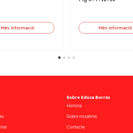
Més informació
Més informació
Sobre Educa Borras
Història
es
Sobre nosaltres
itat
Contacte