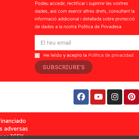
Podeu accedir, rectificar i suprimir les vostres
dades, així com exercir altres drets, consultant la
informació addicional i detallada sobre protecció
de dades a la nostra Política de Privadesa.
He leído y acepto la
Política de privacidad
SUBSCRIURE'S
financiado
as adversas
 por ICEX