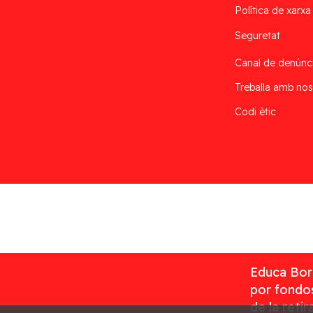
Política de xarxa
Seguretat
Canal de denúnc
Treballa amb nos
Codi ètic
Desarrollado por
Addis
Educa Borr
por fondos
de la reti