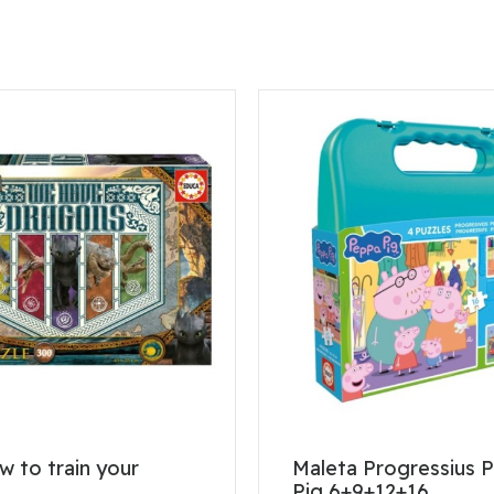
 to train your
Maleta Progressius 
Pig 6+9+12+16