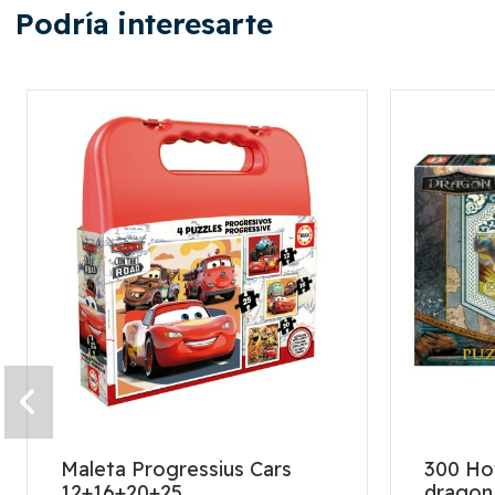
Podría interesarte
Maleta Progressius Cars
300 How
12+16+20+25
dragon