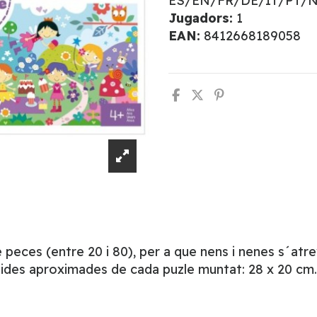
ES/EN/FR/DE/IT/PT/
Jugadors:
1
EAN:
8412668189058
eces (entre 20 i 80), per a que nens i nenes s´atreve
ides aproximades de cada puzle muntat: 28 x 20 cm. T