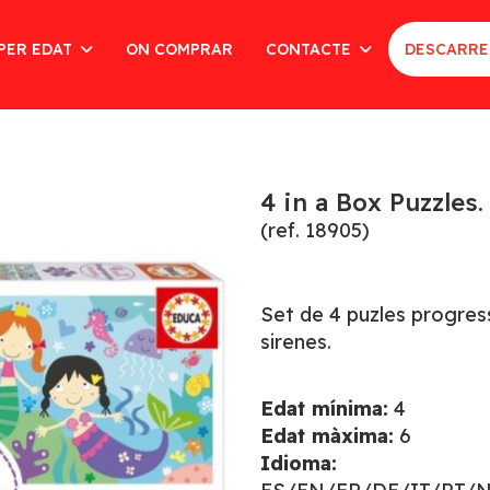
PER EDAT
ON COMPRAR
CONTACTE
DESCARRE
4 in a Box Puzzles
(ref. 18905)
Set de 4 puzles progress
sirenes.
Edat mínima:
4
Edat màxima:
6
Idioma: