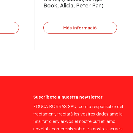
Book, Alicia, Peter Pan)
Més informació
Suscríbete a nuestra newsletter
EDUCA BORRAS SAU, com a responsable del
tractament, tractarà les vostres dades amb la
finalitat d'enviar-vos el nostre butlletí amb
novetats comercials sobre els nostres serveis.