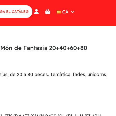
CA
GA EL CATÀLEG
. Món de Fantasia 20+40+60+80
ius, de 20 a 80 peces. Temàtica: fades, unicorns,