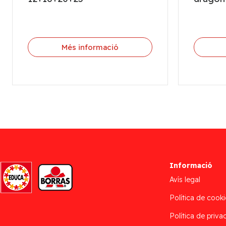
Més informació
Informació
Avís legal
Política de cooki
Política de privac