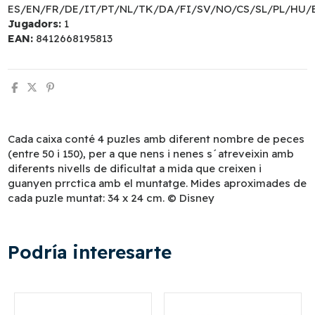
ES/EN/FR/DE/IT/PT/NL/TK/DA/FI/SV/NO/CS/SL/PL/HU/
Jugadors:
1
EAN:
8412668195813
Cada caixa conté 4 puzles amb diferent nombre de peces
(entre 50 i 150), per a que nens i nenes s´atreveixin amb
diferents nivells de dificultat a mida que creixen i
guanyen prrctica amb el muntatge. Mides aproximades de
cada puzle muntat: 34 x 24 cm. © Disney
Podría interesarte