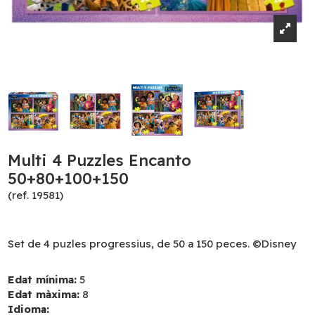
Multi 4 Puzzles Encanto
50+80+100+150
(ref. 19581)
Set de 4 puzles progressius, de 50 a 150 peces. ©Disney
Edat mínima:
5
Edat màxima:
8
Idioma: