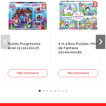
Puzles Progressius
4 in a Box Puzzles. Món
Ariel 12+16+20+25
de Fantasia
20+40+60+80
Més informació
Més informació