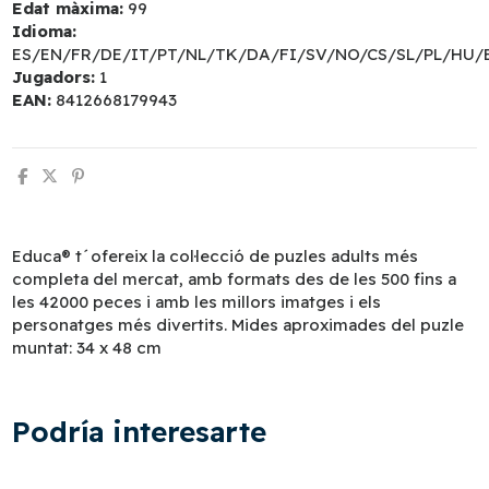
Edat màxima:
99
Idioma:
ES/EN/FR/DE/IT/PT/NL/TK/DA/FI/SV/NO/CS/SL/PL/HU/
Jugadors:
1
EAN:
8412668179943
Educa® t´ofereix la col·lecció de puzles adults més
completa del mercat, amb formats des de les 500 fins a
les 42000 peces i amb les millors imatges i els
personatges més divertits. Mides aproximades del puzle
muntat: 34 x 48 cm
Podría interesarte