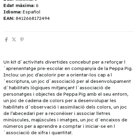
Edat màxima:
6
Idioma:
Español
EAN:
8412668172494
Un kit d´activitats divertides concebut per a reforçar l
´aprenentatge pre-escolar en companyia de la Peppa Pig.
Inclou: un joc d’acolorir per a orientar-los cap a l
´escriptura, un joc d´associació per al desenvolupament
d´habilitats lògiques mitjançant l´associació de
personatges i objectes de Peppa Pig amb el seu entorn,
un joc de cadena de colors per a desenvolupar les
habilitats d´observació i assimilació dels colors, un joc
de l’abecedari per a reconèixer i associar lletres
minúscules, majúscules i imatges, un joc d´encaixos de
números per a aprendre a comptar i iniciar-se en l
´associació de xifra i quantitat.