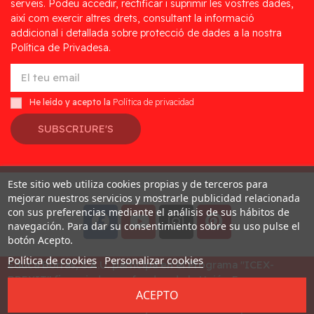
serveis. Podeu accedir, rectificar i suprimir les vostres dades,
així com exercir altres drets, consultant la informació
addicional i detallada sobre protecció de dades a la nostra
Política de Privadesa.
He leído y acepto la
Política de privacidad
SUBSCRIURE'S
Este sitio web utiliza cookies propias y de terceros para
Desarrollado por
Addis
mejorar nuestros servicios y mostrarle publicidad relacionada
con sus preferencias mediante el análisis de sus hábitos de
navegación. Para dar su consentimiento sobre su uso pulse el
botón Acepto.
Política de cookies
Personalizar cookies
Educa Borras, S.A.U. participa en el Programa "ICEX-
BREXIT" financiado por fondos de la Unión Europea, para
ACEPTO
mitigar las consecuencias adversas de la retirada del
Reino Unido de la Unión. Ayudas concedidas por ICEX en