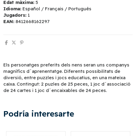
Edat màxima:
5
Idioma:
Español / Français / Português
Jugadors:
1
EAN:
8412668162297
Els personatges preferits dels nens seran uns companys
magnífics d´aprenentatge. Diferents possibilitats de
diversió, entre puzzles i jocs educatius, en una mateixa
caixa. Contingut: 2 puzles de 25 peces, 1 joc d´associació
de 24 cartes i 1 joc d´encaixables de 24 peces.
Podría interesarte