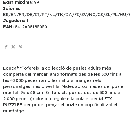
Edat màxima:
99
Idioma:
ES/EN/FR/DE/IT/PT/NL/TK/DA/FI/SV/NO/CS/SL/PL/HU/
Jugadors:
1
EAN:
8412668185050
Educa® t´ofereix la col·lecció de puzles adults més
completa del mercat, amb formats des de les 500 fins a
les 42000 peces i amb les millors imatges i els
personatges més divertits. Mides aproximades del puzle
muntat: 96 x 68 cm. En tots els puzles des de 500 fins a
2.000 peces (inclosos) regalem la cola especial FIX
PUZZLE® per poder penjar el puzle un cop finalitzat el
muntatge.