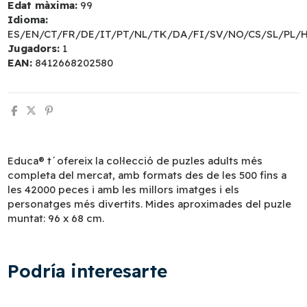
Edat màxima:
99
Idioma:
ES/EN/CT/FR/DE/IT/PT/NL/TK/DA/FI/SV/NO/CS/SL/PL/
Jugadors:
1
EAN:
8412668202580
Educa® t´ofereix la col·lecció de puzles adults més
completa del mercat, amb formats des de les 500 fins a
les 42000 peces i amb les millors imatges i els
personatges més divertits. Mides aproximades del puzle
muntat: 96 x 68 cm.
Podría interesarte