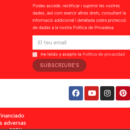
Podeu accedir, rectificar i suprimir les vostres
dades, així com exercir altres drets, consultant la
informació addicional i detallada sobre protecció
de dades a la nostra Política de Privadesa.
He leído y acepto la
Política de privacidad
SUBSCRIURE'S
financiado
as adversas