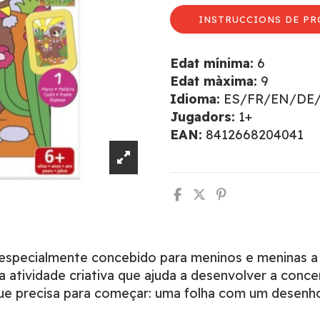
INSTRUCCIONS DE PR
Edat mínima:
6
Edat màxima:
9
Idioma:
ES/FR/EN/DE
Jugadors:
1+
EAN:
8412668204041
oi especialmente concebido para meninos e meninas 
 Uma atividade criativa que ajuda a desenvolver a co
 que precisa para começar: uma folha com um desenho