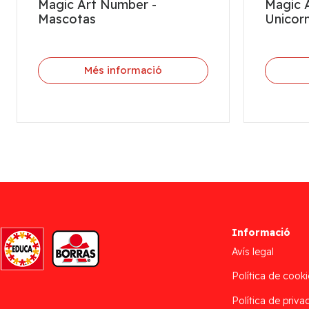
Magic Art Number -
Magic 
Mascotas
Unicor
Més informació
Informació
Avís legal
Política de cooki
Política de privac