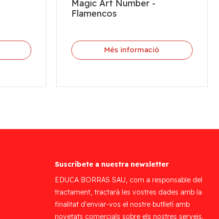
Magic Art Number -
Flamencos
Més informació
Suscríbete a nuestra newsletter
EDUCA BORRAS SAU, com a responsable del
tractament, tractarà les vostres dades amb la
finalitat d'enviar-vos el nostre butlletí amb
novetats comercials sobre els nostres serveis.