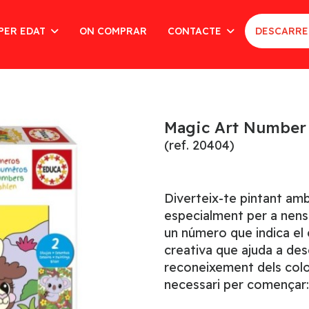
PER EDAT
ON COMPRAR
CONTACTE
DESCARRE
Magic Art Number 
(ref. 20404)
Diverteix-te pintant am
especialment per a nens 
un número que indica el co
creativa que ajuda a des
reconeixement dels color
necessari per començar: 