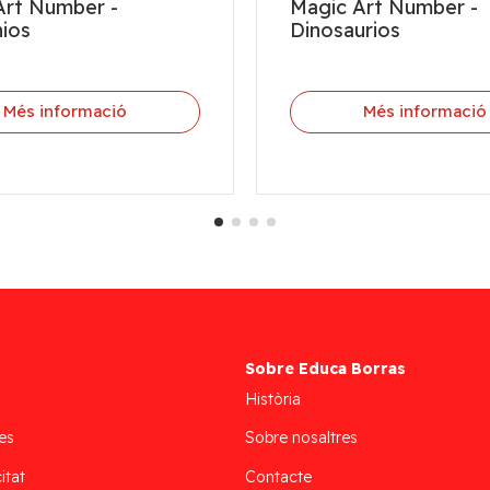
Art Number -
Magic Art Number -
nios
Dinosaurios
Més informació
Més informació
Sobre Educa Borras
Història
es
Sobre nosaltres
itat
Contacte