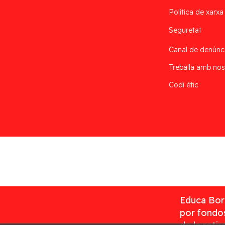
Política de xarxa
Seguretat
Canal de denúnc
Treballa amb nos
Codi ètic
Desarrollado por
Addis
Educa Borr
por fondos