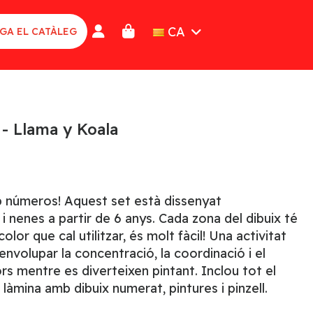
CA
GA EL CATÀLEG
- Llama y Koala
b números! Aquest set està dissenyat
i nenes a partir de 6 anys. Cada zona del dibuix té
lor que cal utilitzar, és molt fàcil! Una activitat
envolupar la concentració, la coordinació i el
s mentre es diverteixen pintant. Inclou tot el
làmina amb dibuix numerat, pintures i pinzell.