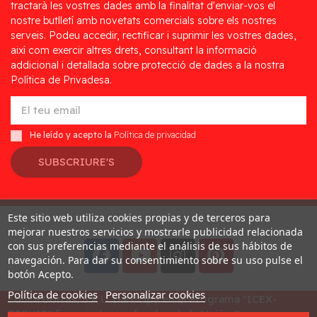
tractarà les vostres dades amb la finalitat d'enviar-vos el
nostre butlletí amb novetats comercials sobre els nostres
serveis. Podeu accedir, rectificar i suprimir les vostres dades,
així com exercir altres drets, consultant la informació
addicional i detallada sobre protecció de dades a la nostra
Política de Privadesa.
He leído y acepto la
Política de privacidad
SUBSCRIURE'S
Este sitio web utiliza cookies propias y de terceros para
Desarrollado por
Addis
mejorar nuestros servicios y mostrarle publicidad relacionada
con sus preferencias mediante el análisis de sus hábitos de
navegación. Para dar su consentimiento sobre su uso pulse el
botón Acepto.
Política de cookies
Personalizar cookies
Educa Borras, S.A.U. participa en el Programa "ICEX-
BREXIT" financiado por fondos de la Unión Europea, para