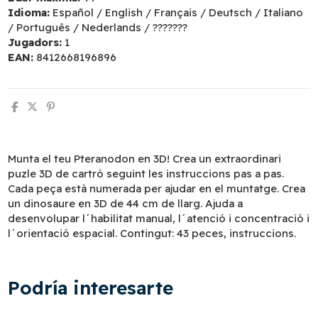
Idioma:
Español / English / Français / Deutsch / Italiano
/ Português / Nederlands / ???????
Jugadors:
1
EAN:
8412668196896
Munta el teu Pteranodon en 3D! Crea un extraordinari
puzle 3D de cartró seguint les instruccions pas a pas.
Cada peça està numerada per ajudar en el muntatge. Crea
un dinosaure en 3D de 44 cm de llarg. Ajuda a
desenvolupar l´habilitat manual, l´atenció i concentració i
l´orientació espacial. Contingut: 43 peces, instruccions.
Podría interesarte