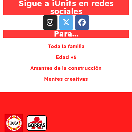
Sigue a iUnits en redes
sociales
Para...
Toda la familia
Edad +6
Amantes de la construcción
Mentes creativas