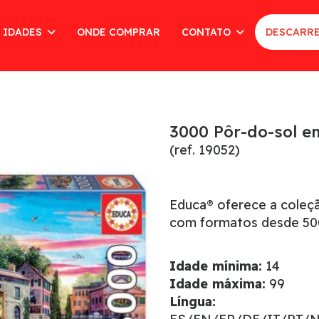
 IDADES
ONDE COMPRAR
CONTATO
DESCARRE
3000 Pôr-do-sol 
(ref. 19052)
Educa® oferece a coleç
com formatos desde 500
Idade mínima:
14
Idade máxima:
99
Língua: