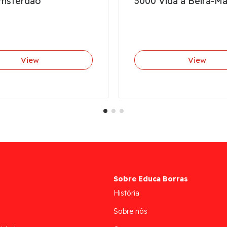
msterdâo
3000 Vida à Beira-Ma
View
View
Sobre Educa Borras
História
Sobre nós