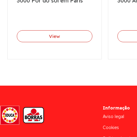
3000 Pôr do sol em Paris
3000 A
View
Informação
Aviso legal
Cookies