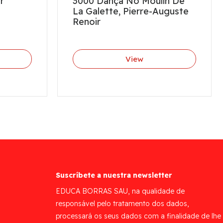
r
3000 Dança No Moulin De
La Galette, Pierre-Auguste
Renoir
View
Suscríbete a nuestra newsletter
EDUCA BORRAS SAU, na qualidade de
responsável pelo tratamento dos dados,
processará os seus dados com a finalidade de lhe