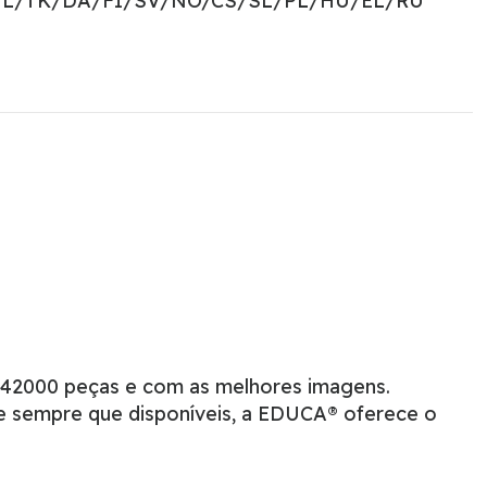
NL/TK/DA/FI/SV/NO/CS/SL/PL/HU/EL/RU
 42000 peças e com as melhores imagens.
e sempre que disponíveis, a EDUCA® oferece o