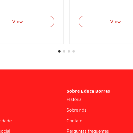
View
View
Sobre Educa Borras
História
Sobre nós
cidade
Contato
social
Perguntas frequentes