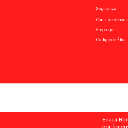
Segurança
Canal de denúnc
Emprego
Código de Ética
Desarrollado por
Addis
Educa Borr
por fondos