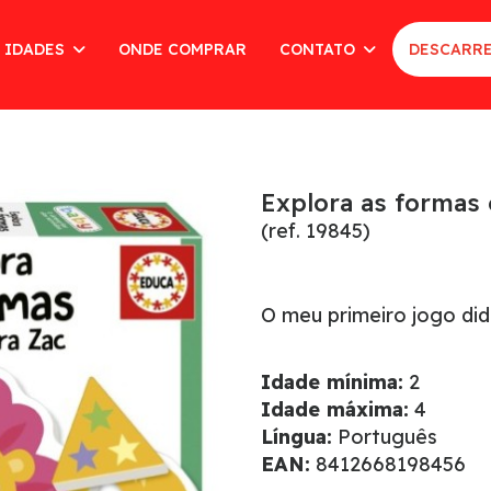
 IDADES
ONDE COMPRAR
CONTATO
DESCARRE
Explora as formas
(ref. 19845)
O meu primeiro jogo di
Idade mínima:
2
Idade máxima:
4
Língua:
Português
EAN:
8412668198456