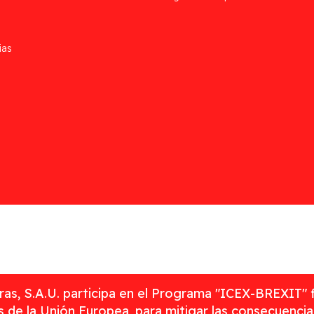
ias
as, S.A.U. participa en el Programa "ICEX-BREXIT" 
 de la Unión Europea, para mitigar las consecuenci