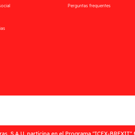
social
Perguntas frequentes
ias
as, S.A.U. participa en el Programa "ICEX-BREXIT" 