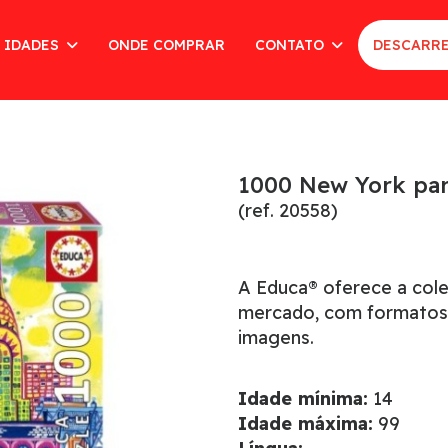
 IDADES
ONDE COMPRAR
CONTATO
DESCARRE
1000 New York par
(ref. 20558)
A Educa® oferece a col
mercado, com formatos
imagens.
Idade mínima:
14
Idade máxima:
99