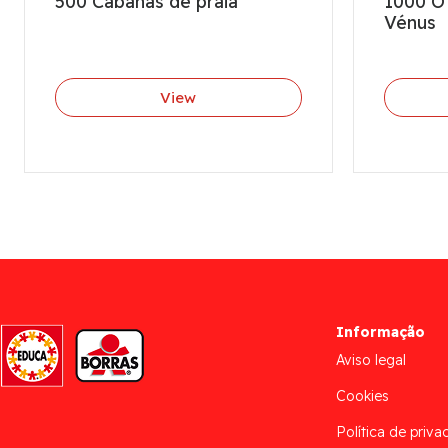
500 Cabanas de praia
1000 O
Vénus
View
Informação
Aviso legal
Cookies
Política de priva