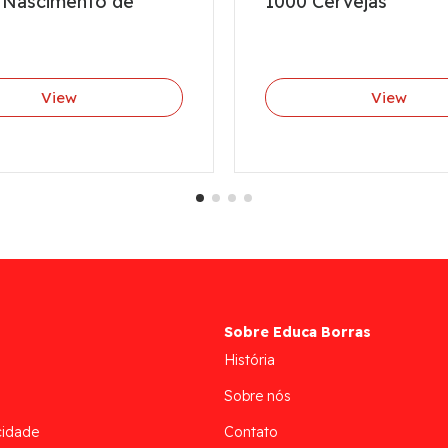
 Nascimento de
1000 Cervejas
View
View
Sobre Educa Borras
História
Sobre nós
cidade
Contato