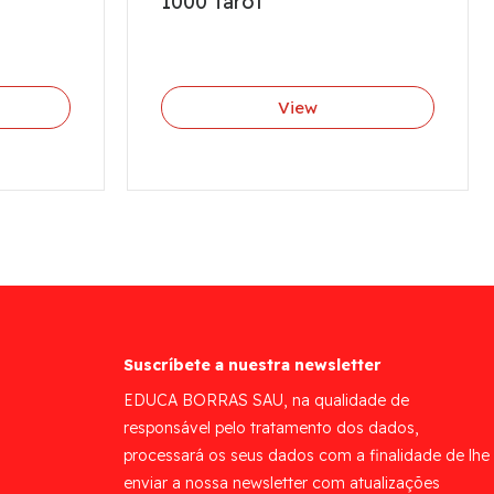
1000 Tarot
View
Suscríbete a nuestra newsletter
EDUCA BORRAS SAU, na qualidade de
responsável pelo tratamento dos dados,
processará os seus dados com a finalidade de lhe
enviar a nossa newsletter com atualizações