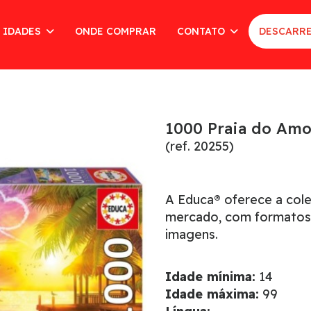
 IDADES
ONDE COMPRAR
CONTATO
DESCARRE
1000 Praia do Amo
(ref. 20255)
A Educa® oferece a col
mercado, com formatos
imagens.
Idade mínima:
14
Idade máxima:
99