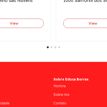
eino das Nuvens
1000 Santorini dos 
View
View
Sobre Educa Borras
História
Sobre nós
cidade
Contato