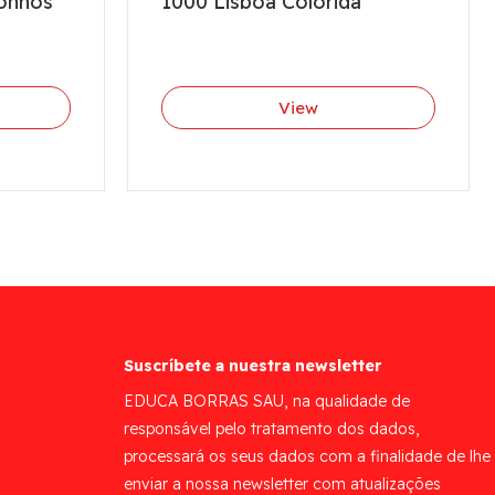
Sonhos
1000 Lisboa Colorida
View
Suscríbete a nuestra newsletter
EDUCA BORRAS SAU, na qualidade de
responsável pelo tratamento dos dados,
processará os seus dados com a finalidade de lhe
enviar a nossa newsletter com atualizações