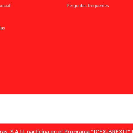
social
Perguntas frequentes
ias
as, S.A.U. participa en el Programa "ICEX-BREXIT" 