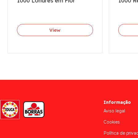
1000 Londres em Flor
1000 R
View
Informação
Aviso legal
Cookies
Política de priva