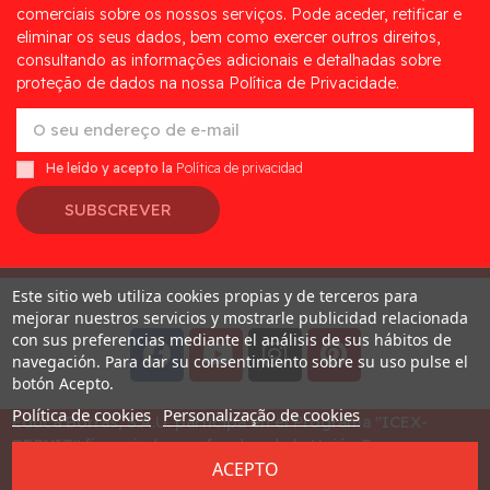
comerciais sobre os nossos serviços. Pode aceder, retificar e
eliminar os seus dados, bem como exercer outros direitos,
consultando as informações adicionais e detalhadas sobre
proteção de dados na nossa Política de Privacidade.
He leído y acepto la
Política de privacidad
SUBSCREVER
Este sitio web utiliza cookies propias y de terceros para
Desarrollado por
Addis
mejorar nuestros servicios y mostrarle publicidad relacionada
con sus preferencias mediante el análisis de sus hábitos de
navegación. Para dar su consentimiento sobre su uso pulse el
botón Acepto.
Política de cookies
Personalização de cookies
Educa Borras, S.A.U. participa en el Programa "ICEX-
BREXIT" financiado por fondos de la Unión Europea, para
ACEPTO
mitigar las consecuencias adversas de la retirada del