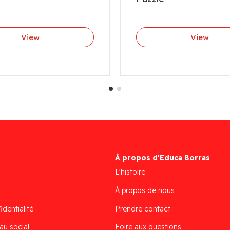
View
View
À propos d'Educa Borras
L'histoire
À propos de nous
identialité
Prendre contact
au social
Foire aux questions