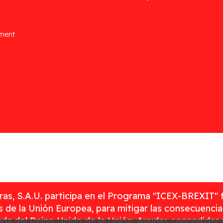
ement
as, S.A.U. participa en el Programa "ICEX-BREXIT" 
 de la Unión Europea, para mitigar las consecuenci
rada del Reino Unido de la Unión. Ayudas concedidas