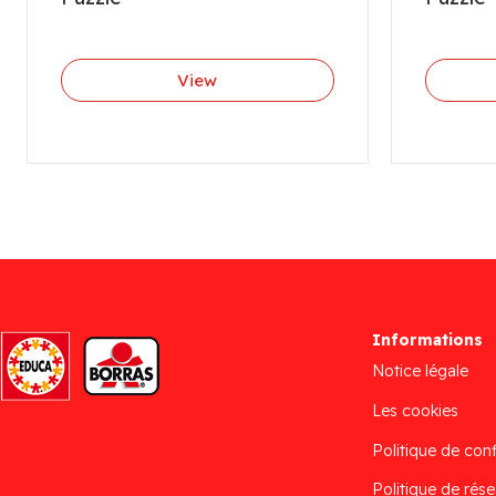
View
Informations
Notice légale
Les cookies
Politique de conf
Politique de rése