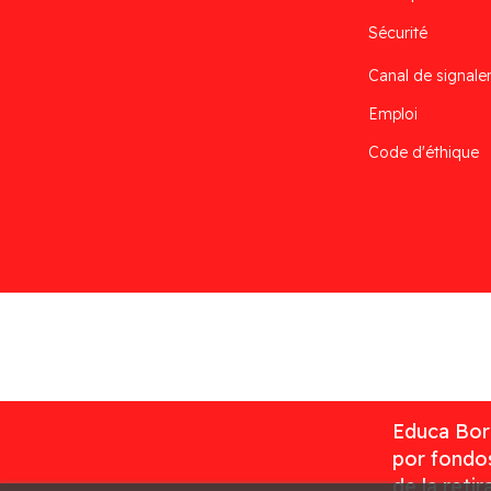
Sécurité
Canal de signal
Emploi
Code d'éthique
Desarrollado por
Addis
Educa Borr
por fondos
de la reti