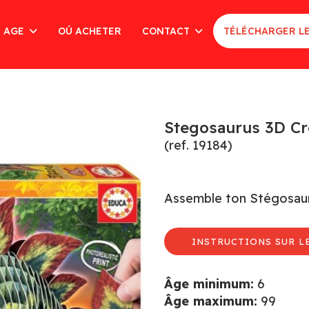
AGE
OÚ ACHETER
CONTACT
TÉLÉCHARGER L
Stegosaurus 3D Cr
(ref. 19184)
Assemble ton Stégosaur
INSTRUCTIONS SUR LE
Âge minimum:
6
Âge maximum:
99