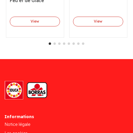
Feu et de Glace
View
View
Informations
Notice légale