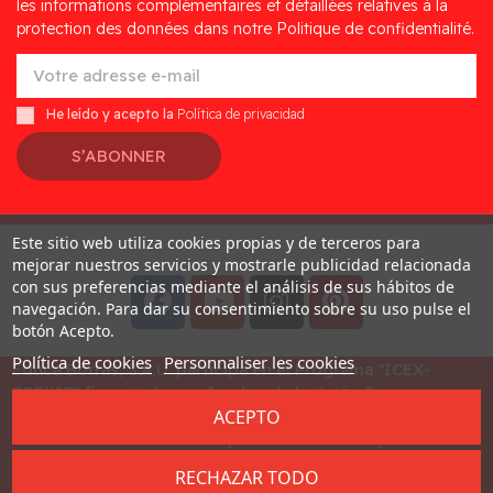
les informations complémentaires et détaillées relatives à la
protection des données dans notre Politique de confidentialité.
He leído y acepto la
Política de privacidad
S’ABONNER
Este sitio web utiliza cookies propias y de terceros para
Desarrollado por
Addis
mejorar nuestros servicios y mostrarle publicidad relacionada
con sus preferencias mediante el análisis de sus hábitos de
navegación. Para dar su consentimiento sobre su uso pulse el
botón Acepto.
Política de cookies
Personnaliser les cookies
Educa Borras, S.A.U. participa en el Programa "ICEX-
BREXIT" financiado por fondos de la Unión Europea, para
ACEPTO
mitigar las consecuencias adversas de la retirada del
Reino Unido de la Unión. Ayudas concedidas por ICEX en
2023
RECHAZAR TODO