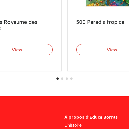
us Royaume des
500 Paradis tropical
s
View
View
À propos d'Educa Borras
L'histoire