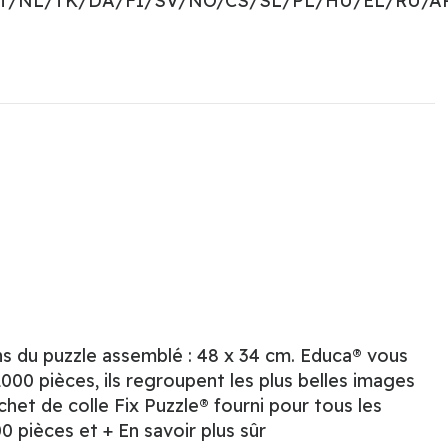
PT/NL/TK/DA/FI/SV/NO/CS/SL/PL/HU/EL/RU/A
s du puzzle assemblé : 48 x 34 cm. Educa® vous
00 pièces, ils regroupent les plus belles images
chet de colle Fix Puzzle® fourni pour tous les
 pièces et + En savoir plus sûr