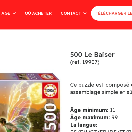
AGE
OÚ ACHETER
CONTACT
TÉLÉCHARGER L
500 Le Baiser
(ref. 19907)
Ce puzzle est composé d
assemblage simple et sû
Âge minimum:
11
Âge maximum:
99
La langue: