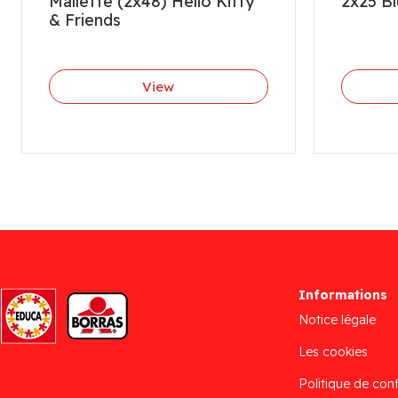
Mallette (2x48) Hello Kitty
2x25 B
& Friends
View
Informations
Notice légale
Les cookies
Politique de conf