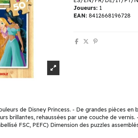
ES/EN/FR/DE/IT/PT/
Joueurs:
1
EAN:
8412668196728
ouleurs de Disney Princess. - De grandes pièces en bo
urs brillantes, rehaussées par une couche de vernis
abellisé FSC, PEFC) Dimension des puzzles assemblés