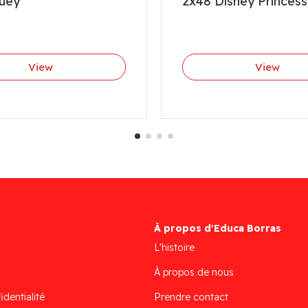
luey
2x48 Disney Princess
View
View
À propos d'Educa Borras
L'histoire
À propos de nous
identialité
Prendre contact