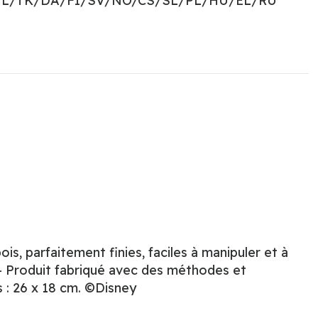
NL/TK/DA/FI/SV/NO/CS/SL/PL/HU/EL/RU
is, parfaitement finies, faciles à manipuler et à
. - Produit fabriqué avec des méthodes et
 : 26 x 18 cm. ©Disney