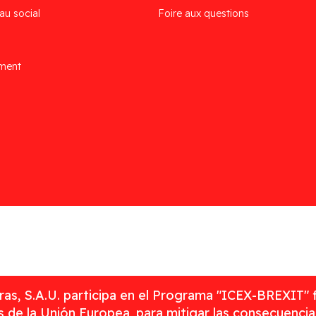
au social
Foire aux questions
ement
as, S.A.U. participa en el Programa "ICEX-BREXIT" 
 de la Unión Europea, para mitigar las consecuenci