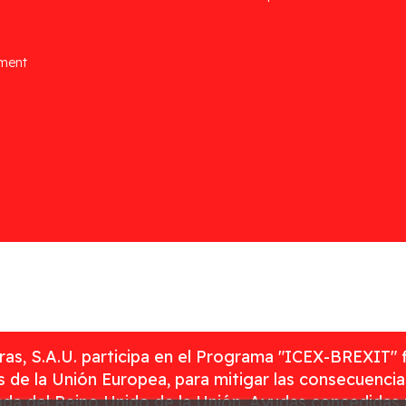
ement
as, S.A.U. participa en el Programa "ICEX-BREXIT" 
 de la Unión Europea, para mitigar las consecuenci
rada del Reino Unido de la Unión. Ayudas concedidas