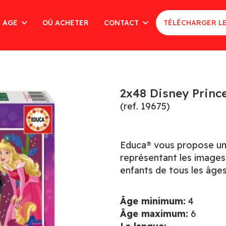
AGE
OÚ ACHETER
CONTACT
TÉLÉCHARGER L
2x48 Disney Princ
(ref. 19675)
Educa® vous propose une
représentant les images 
enfants de tous les âge
Âge minimum:
4
Âge maximum:
6