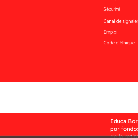
Sécurité
Canal de signal
Emploi
Code d'éthique
Desarrollado por
Addis
Educa Borr
por fondos
de la reti