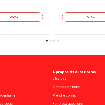
View
View
À propos d'Educa Borras
L'histoire
À propos de nous
identialité
Prendre contact
au social
Foire aux questions