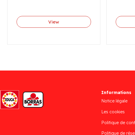
View
Informations
Notice légale
Les cookies
Politique de conf
Politique de rése