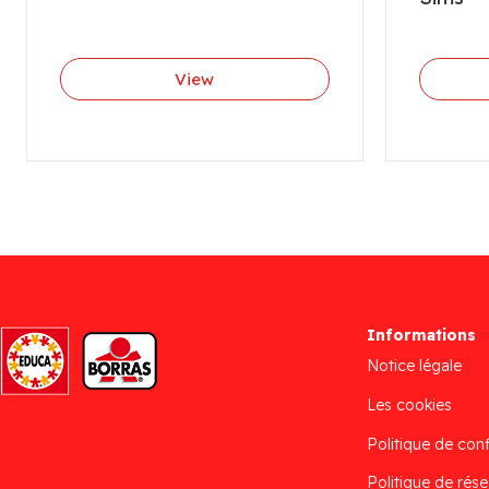
View
Informations
Notice légale
Les cookies
Politique de conf
Politique de rése