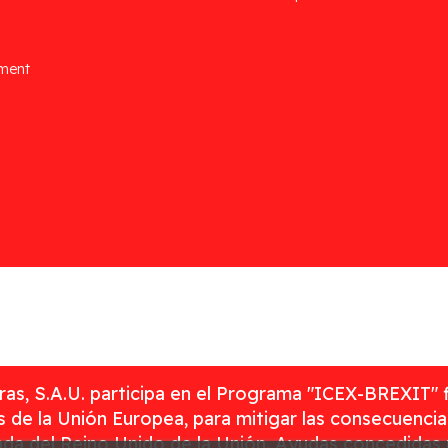
ement
as, S.A.U. participa en el Programa "ICEX-BREXIT" 
 de la Unión Europea, para mitigar las consecuenci
rada del Reino Unido de la Unión. Ayudas concedidas