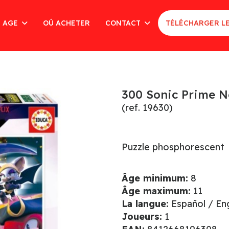
AGE
OÚ ACHETER
CONTACT
TÉLÉCHARGER L
300 Sonic Prime 
(ref. 19630)
Puzzle phosphorescent
Âge minimum:
8
Âge maximum:
11
La langue:
Español / En
Joueurs:
1