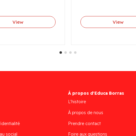
View
View
À propos d'Educa Borras
L'histoire
À propos de nous
identialité
Prendre contact
au social
Foire aux questions