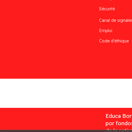
Sécurité
Canal de signal
Emploi
Code d'éthique
Desarrollado por
Addis
Educa Borr
por fondos
de la reti