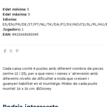
Edat mínima:
3
Edat màxima:
5
Idioma:
ES/EN/FR/DE/IT/PT/NL/TK/DA/FI/SV/NO/CS/SL/PL/HU/
Jugadors:
1
EAN:
8412668181045
Cada caixa conté 4 puzles amb diferent nombre de peces
(entre 12 i 25), per a que nens i nenes s´atreveixin amb
diferents nivells de dificultat a mida que creixen i
guanyen habilitat en el muntatge. Mides de cada puzle
muntat: 16 x 16 cm. ©Disney
Podría interesarte