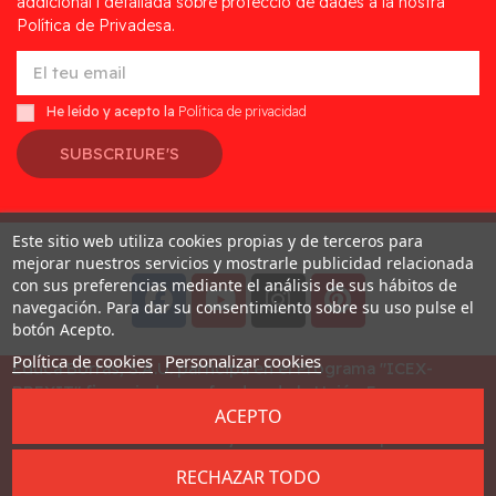
addicional i detallada sobre protecció de dades a la nostra
Política de Privadesa.
He leído y acepto la
Política de privacidad
SUBSCRIURE'S
Este sitio web utiliza cookies propias y de terceros para
Desarrollado por
Addis
mejorar nuestros servicios y mostrarle publicidad relacionada
con sus preferencias mediante el análisis de sus hábitos de
navegación. Para dar su consentimiento sobre su uso pulse el
botón Acepto.
Política de cookies
Personalizar cookies
Educa Borras, S.A.U. participa en el Programa "ICEX-
BREXIT" financiado por fondos de la Unión Europea, para
ACEPTO
mitigar las consecuencias adversas de la retirada del
Reino Unido de la Unión. Ayudas concedidas por ICEX en
2023
RECHAZAR TODO