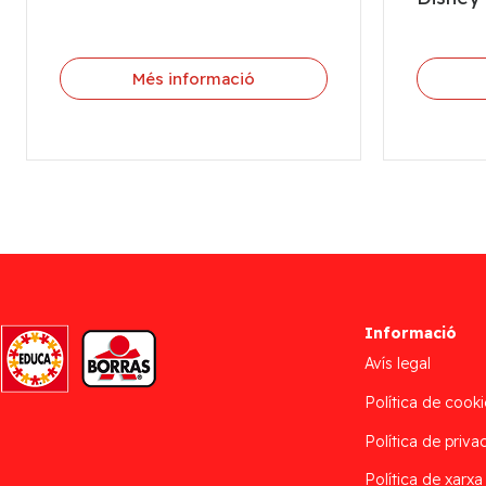
Més informació
Informació
Avís legal
Política de cooki
Política de privac
Política de xarxa