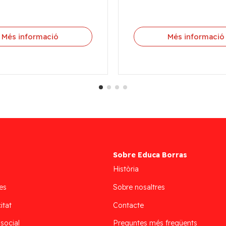
Més informació
Més informació
Sobre Educa Borras
Història
es
Sobre nosaltres
itat
Contacte
 social
Preguntes més freqüents