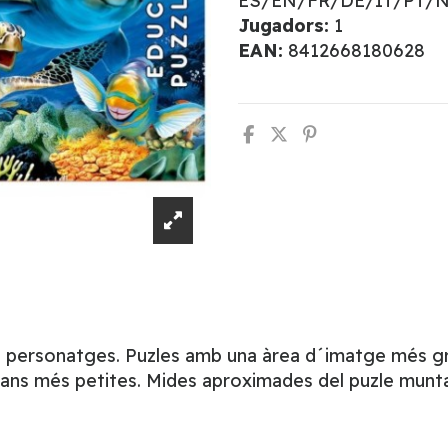
ES/EN/FR/DE/IT/PT/
Jugadors:
1
EAN:
8412668180628
s personatges. Puzles amb una àrea d´imatge més gran
 mans més petites. Mides aproximades del puzle munta