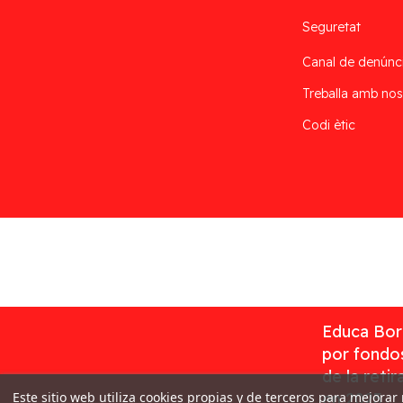
Seguretat
Canal de denúnc
Treballa amb nos
Codi ètic
Desarrollado por
Addis
Educa Borr
por fondos
de la reti
Este sitio web utiliza cookies propias y de terceros para mejorar
en 2023