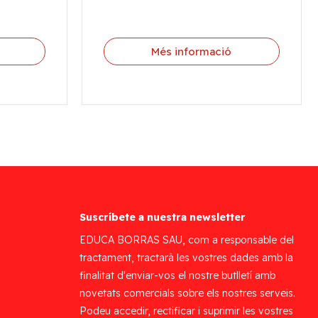
Més informació
Suscríbete a nuestra newsletter
EDUCA BORRAS SAU, com a responsable del
tractament, tractarà les vostres dades amb la
finalitat d'enviar-vos el nostre butlletí amb
novetats comercials sobre els nostres serveis.
Podeu accedir, rectificar i suprimir les vostres