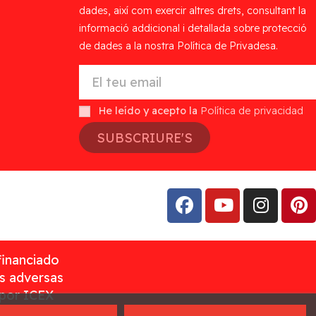
dades, així com exercir altres drets, consultant la
informació addicional i detallada sobre protecció
de dades a la nostra Política de Privadesa.
He leído y acepto la
Política de privacidad
SUBSCRIURE'S
financiado
as adversas
 por ICEX