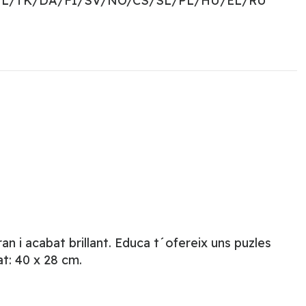
NL/TK/DA/FI/SV/NO/CS/SL/PL/HU/EL/RU
 i acabat brillant. Educa t´ofereix uns puzles
t: 40 x 28 cm.