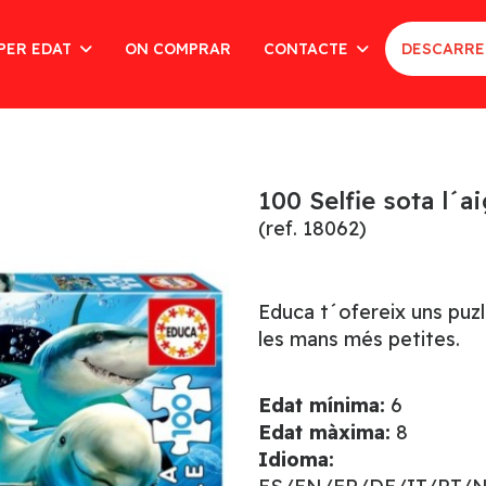
PER EDAT
ON COMPRAR
CONTACTE
DESCARRE
100 Selfie sota l´a
(ref. 18062)
Educa t´ofereix uns puzl
les mans més petites.
Edat mínima:
6
Edat màxima:
8
Idioma: