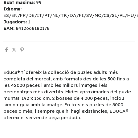
Edat màxima:
99
Idioma:
ES/EN/FR/DE/IT/PT/NL/TK/DA/FI/SV/NO/CS/SL/PL/HU/
Jugadors:
1
EAN:
8412668180178
Educa® t´ofereix la col·lecció de puzles adults més
completa del mercat, amb formats des de les 500 fins a
les 42000 peces i amb les millors imatges i els
personatges més divertits. Mides aproximades del puzle
muntat: 192 x 136 cm. 2 bosses de 4.000 peces, inclou
làmina-guia amb la imatge. En tots els puzles de 3000
peces o més, i sempre que hi hagi existències, EDUCA®
ofereix el servei de peça perduda.