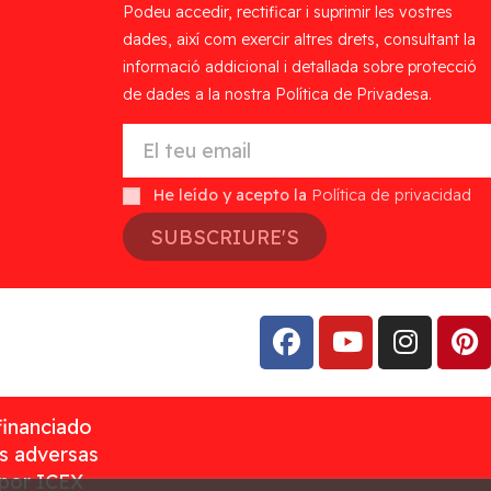
Podeu accedir, rectificar i suprimir les vostres
dades, així com exercir altres drets, consultant la
informació addicional i detallada sobre protecció
de dades a la nostra Política de Privadesa.
He leído y acepto la
Política de privacidad
SUBSCRIURE'S
financiado
as adversas
 por ICEX