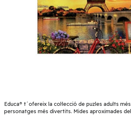
Educa® t´ofereix la col·lecció de puzles adults mé
personatges més divertits. Mides aproximades del