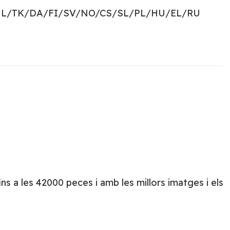
NL/TK/DA/FI/SV/NO/CS/SL/PL/HU/EL/RU
s a les 42000 peces i amb les millors imatges i els