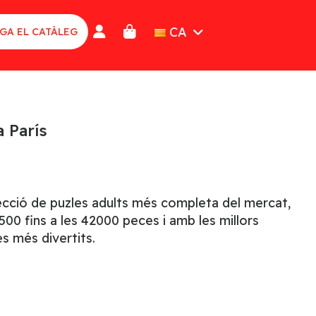
CA
GA EL CATÀLEG
a París
lecció de puzles adults més completa del mercat,
00 fins a les 42000 peces i amb les millors
s més divertits.