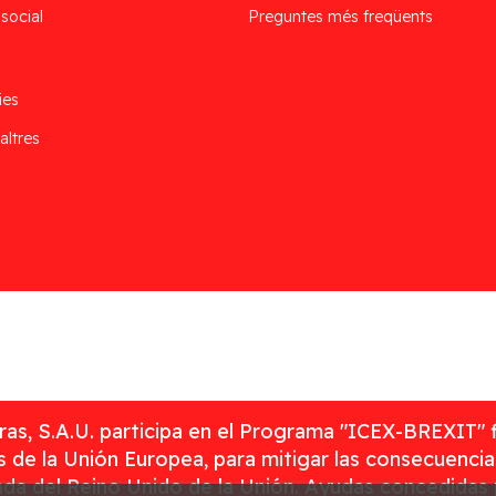
 social
Preguntes més freqüents
ies
altres
as, S.A.U. participa en el Programa "ICEX-BREXIT" 
 de la Unión Europea, para mitigar las consecuenci
rada del Reino Unido de la Unión. Ayudas concedidas