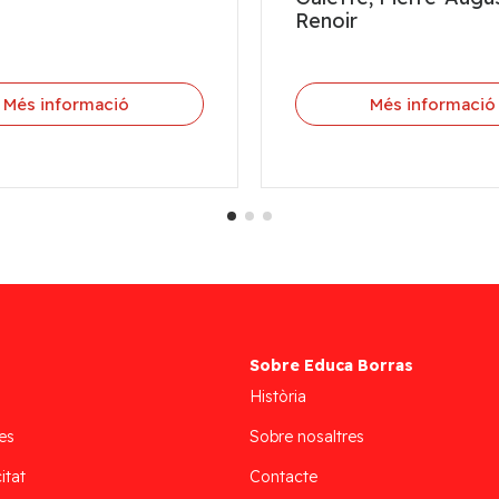
Renoir
Més informació
Més informació
Sobre Educa Borras
Història
es
Sobre nosaltres
itat
Contacte