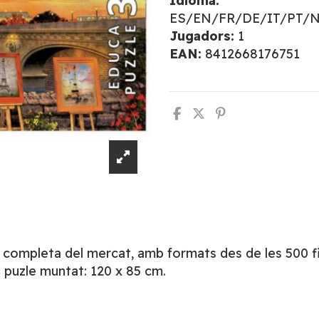
Idioma:
ES/EN/FR/DE/IT/PT/
Jugadors:
1
EAN:
8412668176751
s completa del mercat, amb formats des de les 500 fin
 puzle muntat: 120 x 85 cm.