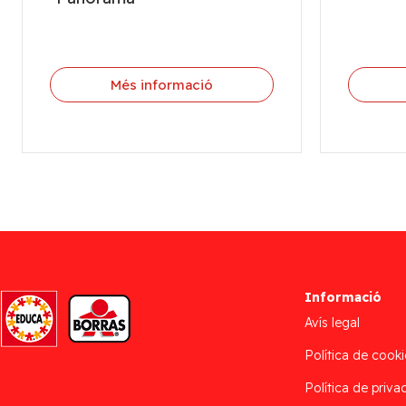
Més informació
Informació
Avís legal
Política de cooki
Política de privac