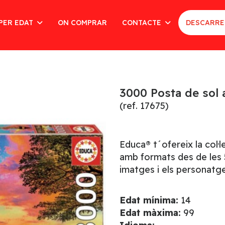
PER EDAT
ON COMPRAR
CONTACTE
DESCARRE
3000 Posta de sol 
(ref. 17675)
Educa® t´ofereix la col·
amb formats des de les 5
imatges i els personatge
Edat mínima:
14
Edat màxima:
99