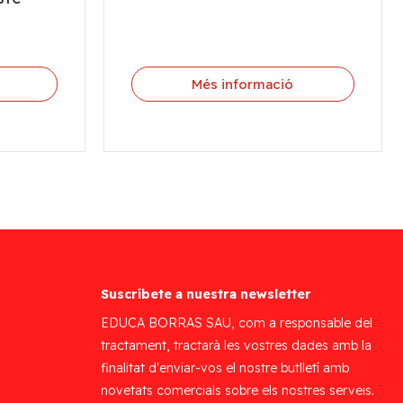
Més informació
Suscríbete a nuestra newsletter
EDUCA BORRAS SAU, com a responsable del
tractament, tractarà les vostres dades amb la
finalitat d'enviar-vos el nostre butlletí amb
novetats comercials sobre els nostres serveis.