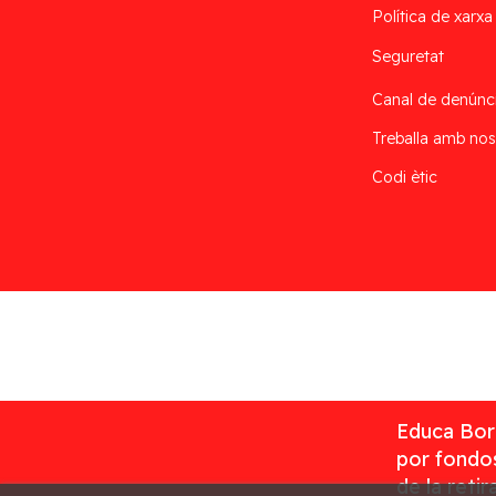
Política de xarxa
Seguretat
Canal de denúnc
Treballa amb nos
Codi ètic
Desarrollado por
Addis
Educa Borr
por fondos
de la reti