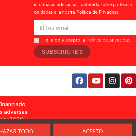
informació addicional i detallada sobre protecció
de dades a la nostra Política de Privadesa.
He leído y acepto la
Política de privacidad
SUBSCRIURE'S
financiado
as adversas
 por ICEX
HAZAR TODO
ACEPTO