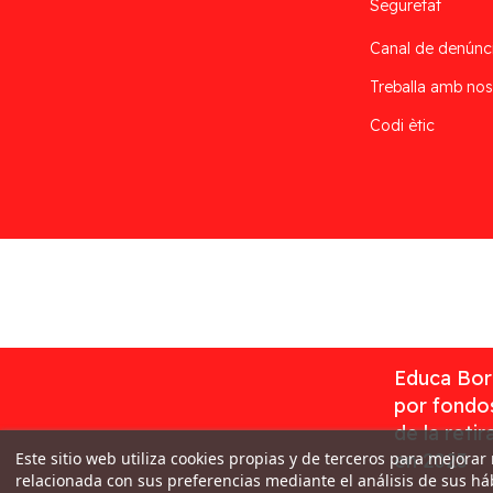
Seguretat
Canal de denúnc
Treballa amb nos
Codi ètic
Desarrollado por
Addis
Educa Borr
por fondos
de la reti
Este sitio web utiliza cookies propias y de terceros para mejorar
en 2023
relacionada con sus preferencias mediante el análisis de sus h