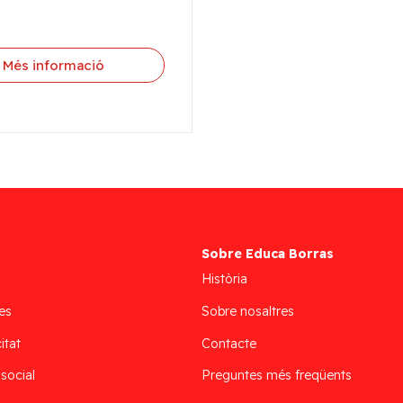
Més informació
Sobre Educa Borras
Història
es
Sobre nosaltres
itat
Contacte
 social
Preguntes més freqüents