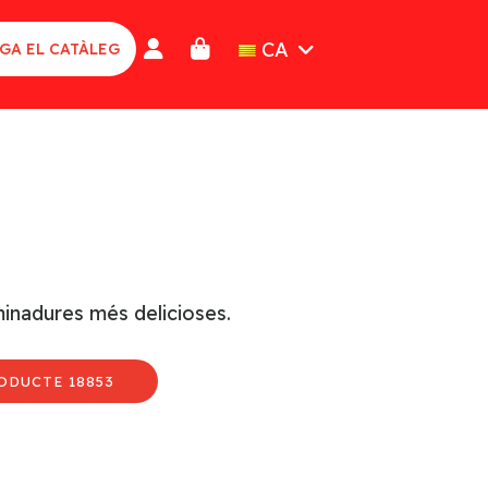
CA
GA EL CATÀLEG
aminadures més delicioses.
ODUCTE 18853