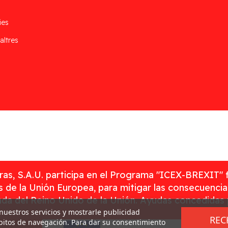
ies
altres
as, S.A.U. participa en el Programa "ICEX-BREXIT" 
 de la Unión Europea, para mitigar las consecuenci
rada del Reino Unido de la Unión. Ayudas concedidas
 nuestros servicios y mostrarle publicidad
REC
ábitos de navegación. Para dar su consentimiento