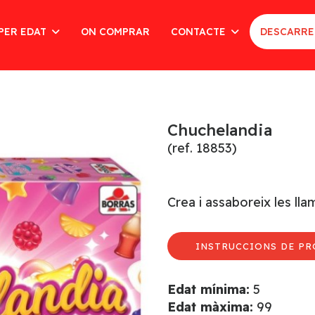
PER EDAT
ON COMPRAR
CONTACTE
DESCARRE
Chuchelandia
(ref. 18853)
Crea i assaboreix les ll
INSTRUCCIONS DE PR
Edat mínima:
5
Edat màxima:
99