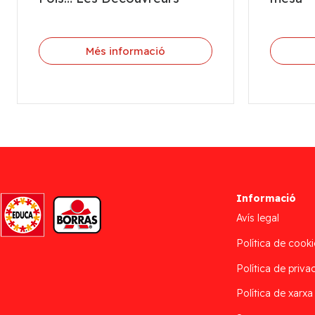
Més informació
Informació
Avís legal
Política de cooki
Política de privac
Política de xarxa