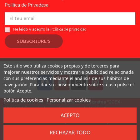
Política de Privadesa.
He leído y acepto la
Política de privacidad
SUBSCRIURE'S
Este sitio web utiliza cookies propias y de terceros para
Desarrollado por
Addis
mejorar nuestros servicios y mostrarle publicidad relacionada
con sus preferencias mediante el análisis de sus hábitos de
navegación. Para dar su consentimiento sobre su uso pulse el
botón Acepto.
Política de cookies
Personalizar cookies
Educa Borras, S.A.U. participa en el Programa "ICEX-
BREXIT" financiado por fondos de la Unión Europea, para
ACEPTO
mitigar las consecuencias adversas de la retirada del
Reino Unido de la Unión. Ayudas concedidas por ICEX en
2023
RECHAZAR TODO