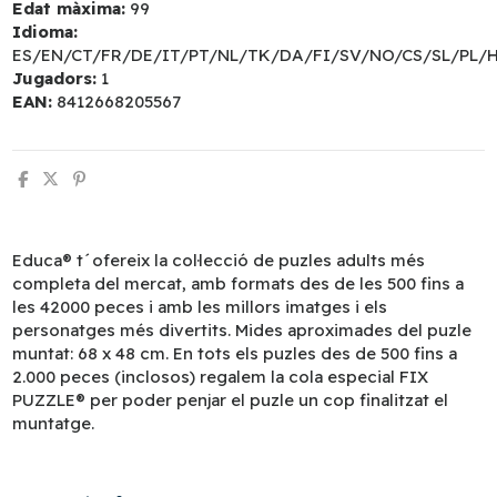
Edat màxima:
99
Idioma:
ES/EN/CT/FR/DE/IT/PT/NL/TK/DA/FI/SV/NO/CS/SL/PL/
Jugadors:
1
EAN:
8412668205567
Educa® t´ofereix la col·lecció de puzles adults més
completa del mercat, amb formats des de les 500 fins a
les 42000 peces i amb les millors imatges i els
personatges més divertits. Mides aproximades del puzle
muntat: 68 x 48 cm. En tots els puzles des de 500 fins a
2.000 peces (inclosos) regalem la cola especial FIX
PUZZLE® per poder penjar el puzle un cop finalitzat el
muntatge.