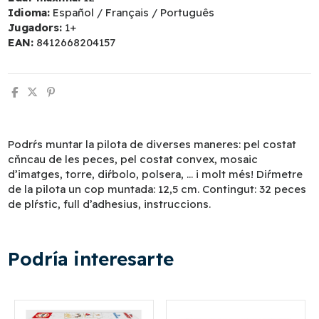
Idioma:
Español / Français / Português
Jugadors:
1+
EAN:
8412668204157
Podrŕs muntar la pilota de diverses maneres: pel costat
cňncau de les peces, pel costat convex, mosaic
d’imatges, torre, diŕbolo, polsera, ... i molt més! Diŕmetre
de la pilota un cop muntada: 12,5 cm. Contingut: 32 peces
de plŕstic, full d’adhesius, instruccions.
Podría interesarte