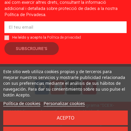
així com exercir altres drets, consultant la informació
addicional i detallada sobre protecció de dades a la nostra
Política de Privadesa.
He leído y acepto la
Política de privacidad
SUBSCRIURE'S
Este sitio web utiliza cookies propias y de terceros para
Desarrollado por
Addis
mejorar nuestros servicios y mostrarle publicidad relacionada
con sus preferencias mediante el análisis de sus hábitos de
navegación. Para dar su consentimiento sobre su uso pulse el
botón Acepto.
Política de cookies
Personalizar cookies
Educa Borras, S.A.U. participa en el Programa "ICEX-
BREXIT" financiado por fondos de la Unión Europea, para
ACEPTO
mitigar las consecuencias adversas de la retirada del
Reino Unido de la Unión. Ayudas concedidas por ICEX en
2023