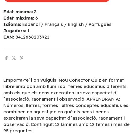
Edat mínima:
3
Edat màxima:
6
Idioma:
Español / Français / English / Português
Jugadors:
1
EAN:
8412668203921
Emporta-te´l on vulguis! Nou Conector Quiz en format
llibre amb boli amb llum i so. Temes educatius diferents
amb els que els nens excerciten la seva capacitat d
´associació, raonament i observació. APRENDRAN A:
Números, lletres, formes i altres conceptes educatius es
combinen en aquest joc en què els nens i nenes
exercitaran la seva capacitat d´associació, raonament i
observació. Contingut: 12 làmines amb 12 temes i més de
95 preguntes.