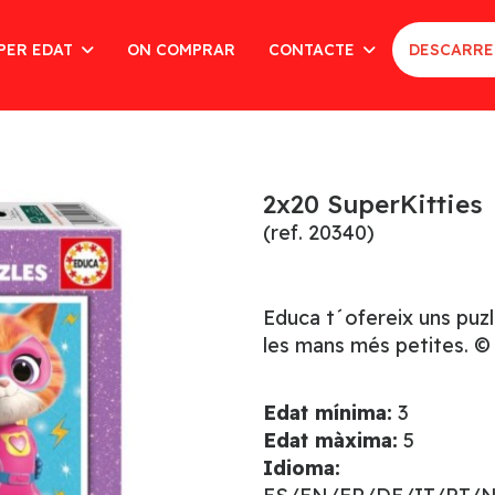
PER EDAT
ON COMPRAR
CONTACTE
DESCARRE
2x20 SuperKitties
(ref. 20340)
Educa t´ofereix uns puzl
les mans més petites. ©
Edat mínima:
3
Edat màxima:
5
Idioma: