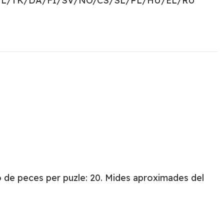
NL/TK/DA/FI/SV/NO/CS/SL/PL/HU/EL/RU
o de peces per puzle: 20. Mides aproximades del