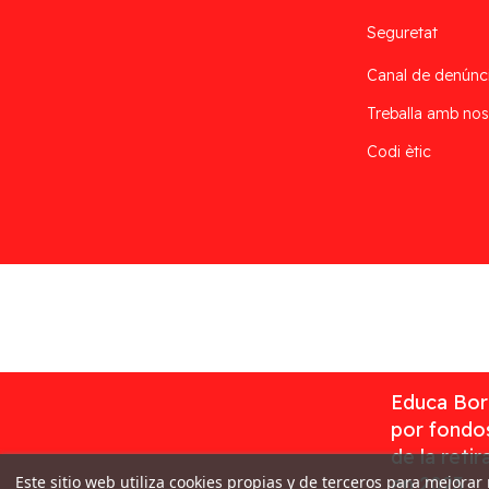
Seguretat
Canal de denúnc
Treballa amb nos
Codi ètic
Desarrollado por
Addis
Educa Borr
por fondos
de la reti
Este sitio web utiliza cookies propias y de terceros para mejorar
en 2023