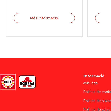
Més informació
Informació
Avís legal
Política de cooki
Política de privac
Política de xarxa