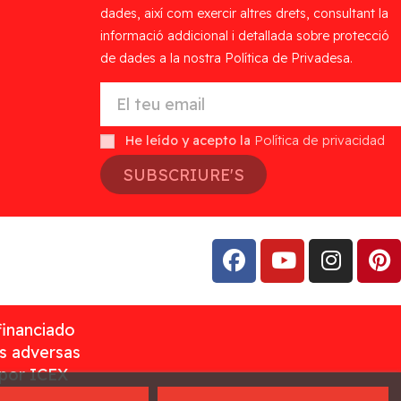
dades, així com exercir altres drets, consultant la
informació addicional i detallada sobre protecció
de dades a la nostra Política de Privadesa.
He leído y acepto la
Política de privacidad
SUBSCRIURE'S
financiado
as adversas
 por ICEX