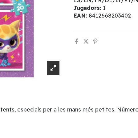
ES/EN/FR/DE/IT/PT/
Jugadors:
1
EAN:
8412668203402
stents, especials per a les mans més petites. Númer