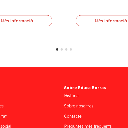
Més informació
Més informació
Sobre Educa Borras
Història
es
Sobre nosaltres
itat
Contacte
 social
Preguntes més freqüents