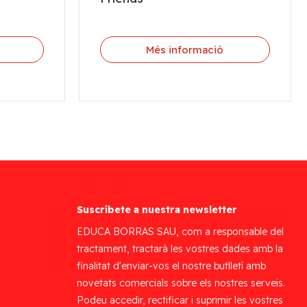
Més informació
Suscríbete a nuestra newsletter
EDUCA BORRAS SAU, com a responsable del
tractament, tractarà les vostres dades amb la
finalitat d'enviar-vos el nostre butlletí amb
novetats comercials sobre els nostres serveis.
Podeu accedir, rectificar i suprimir les vostres