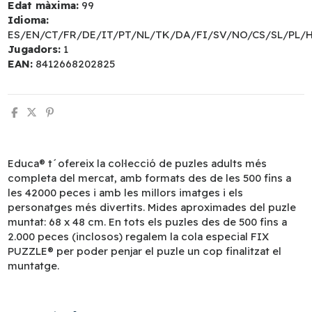
Edat màxima:
99
Idioma:
ES/EN/CT/FR/DE/IT/PT/NL/TK/DA/FI/SV/NO/CS/SL/PL/
Jugadors:
1
EAN:
8412668202825
Educa® t´ofereix la col·lecció de puzles adults més
completa del mercat, amb formats des de les 500 fins a
les 42000 peces i amb les millors imatges i els
personatges més divertits. Mides aproximades del puzle
muntat: 68 x 48 cm. En tots els puzles des de 500 fins a
2.000 peces (inclosos) regalem la cola especial FIX
PUZZLE® per poder penjar el puzle un cop finalitzat el
muntatge.