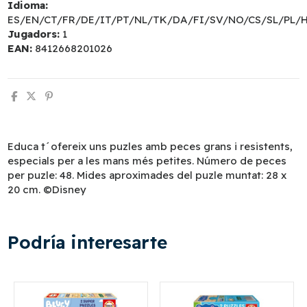
Idioma:
ES/EN/CT/FR/DE/IT/PT/NL/TK/DA/FI/SV/NO/CS/SL/PL/
Jugadors:
1
EAN:
8412668201026
Educa t´ofereix uns puzles amb peces grans i resistents,
especials per a les mans més petites. Número de peces
per puzle: 48. Mides aproximades del puzle muntat: 28 x
20 cm. ©Disney
Podría interesarte