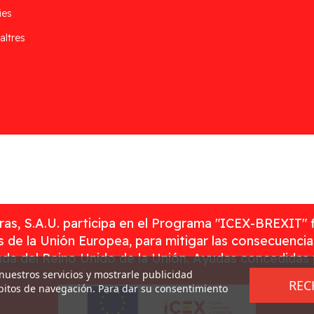
ies
altres
as, S.A.U. participa en el Programa "ICEX-BREXIT" 
 de la Unión Europea, para mitigar las consecuenci
rada del Reino Unido de la Unión. Ayudas concedidas
 nuestros servicios y mostrarle publicidad
REC
ábitos de navegación. Para dar su consentimiento