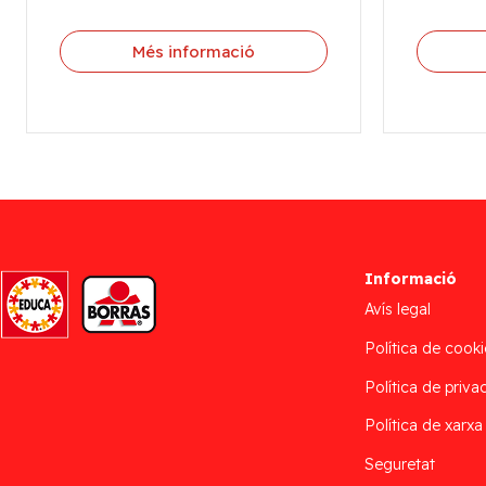
Més informació
Informació
Avís legal
Política de cooki
Política de privac
Política de xarxa
Seguretat