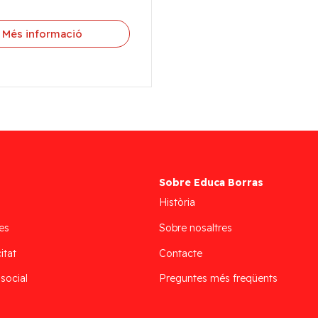
Més informació
Sobre Educa Borras
Història
es
Sobre nosaltres
itat
Contacte
 social
Preguntes més freqüents