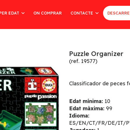
PER EDAT
ON COMPRAR
CONTACTE
DESCARRE
Puzzle Organizer
(ref. 19577)
Classificador de peces f
Edat mínima:
10
Edat màxima:
99
Idioma:
ES/EN/CT/FR/DE/IT/