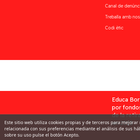
Canal de denúnc
Treballa amb nos
Codi ètic
Desarrollado por
Addis
Educa Borr
por fondos
de la reti
Este sitio web utiliza cookies propias y de terceros para mejorar
en 2023
relacionada con sus preferencias mediante el análisis de sus h
sobre su uso pulse el botón Acepto.