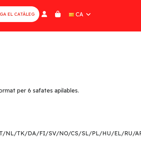
CA
GA EL CATÀLEG
ormat per 6 safates apilables.
PT/NL/TK/DA/FI/SV/NO/CS/SL/PL/HU/EL/RU/A