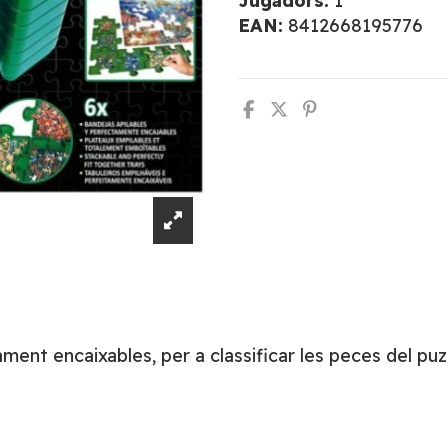
Jugadors:
1
EAN:
8412668195776
ment encaixables, per a classificar les peces del puz