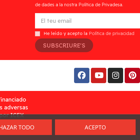
de dades a la nostra Política de Privadesa.
He leído y acepto la
Política de privacidad
SUBSCRIURE'S
financiado
as adversas
 por ICEX
HAZAR TODO
ACEPTO