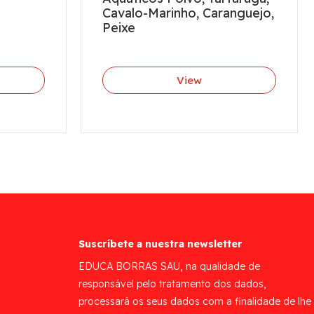
Cavalo-Marinho, Caranguejo,
Peixe
View
Suscríbete a nuestra newsletter
EDUCA BORRAS SAU, na qualidade de
responsável pelo tratamento dos dados,
processará os seus dados com a finalidade de lhe