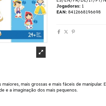
ES/EN/FR/DE/IT/PT/
Jogadoras:
1
EAN:
8412668196698
s maiores, mais grossas e mais fáceis de manipular.
ade e a imaginação dos mais pequenos.