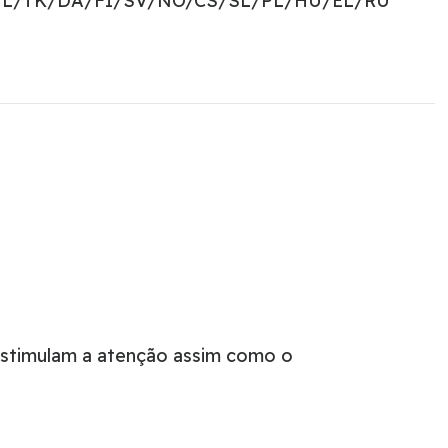
NL/TK/DA/FI/SV/NO/CS/SL/PL/HU/EL/RU
 Estimulam a atenção assim como o