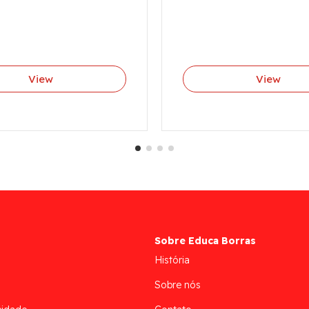
View
View
Sobre Educa Borras
História
Sobre nós