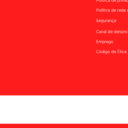
Política de priva
Política de rede 
Segurança
Canal de denúnc
Emprego
Código de Ética
Desarrollado por
Addis