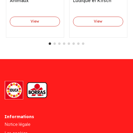
Animaux
Ludique et Kitsch
View
View
Informations
Notice légale