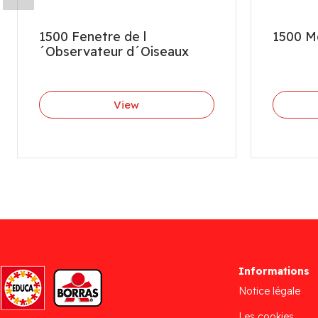
1500 Fenetre de l
1500 M
´Observateur d´Oiseaux
View
Informations
Notice légale
Les cookies