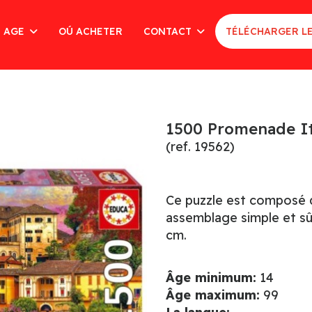
AGE
OÚ ACHETER
CONTACT
TÉLÉCHARGER L
1500 Promenade It
(ref. 19562)
Ce puzzle est composé d
assemblage simple et sûr
cm.
Âge minimum:
14
Âge maximum:
99