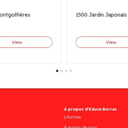
ontgolfières
1500 Jardin Japonais
View
View
À propos d'Educa Borras
L'histoire
À propos de nous