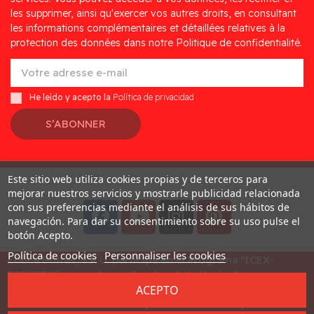
les supprimer, ainsi qu'exercer vos autres droits, en consultant
les informations complémentaires et détaillées relatives à la
protection des données dans notre Politique de confidentialité.
He leído y acepto la
Política de privacidad
S’ABONNER
Este sitio web utiliza cookies propias y de terceros para
Desarrollado por
Addis
mejorar nuestros servicios y mostrarle publicidad relacionada
con sus preferencias mediante el análisis de sus hábitos de
navegación. Para dar su consentimiento sobre su uso pulse el
botón Acepto.
Política de cookies
Personnaliser les cookies
Educa Borras, S.A.U. participa en el Programa "ICEX-
BREXIT" financiado por fondos de la Unión Europea, para
ACEPTO
mitigar las consecuencias adversas de la retirada del
Reino Unido de la Unión. Ayudas concedidas por ICEX en