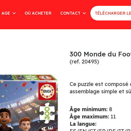
AGE
OÚ ACHETER
CONTACT
TÉLÉCHARGER L
300 Monde du Foot
(ref. 20495)
Ce puzzle est composé d
assemblage simple et sû
Âge minimum:
8
Âge maximum:
11
La langue: