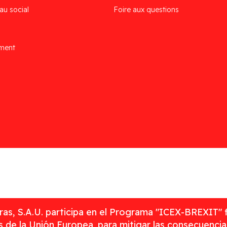
au social
Foire aux questions
ement
as, S.A.U. participa en el Programa "ICEX-BREXIT" 
 de la Unión Europea, para mitigar las consecuenci