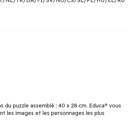
PT/NL/TK/DA/FI/SV/NO/CS/SL/PL/HU/EL/RU
s du puzzle assemblé : 40 x 28 cm. Educa® vous
nt les images et les personnages les plus