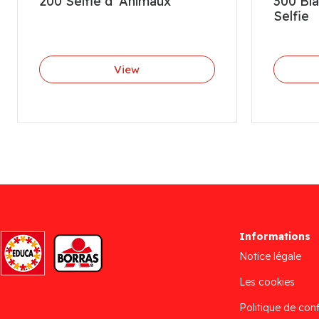
200 Selfie d´Animaux
300 Bl
Selfie
View
Informations
Notice légale
Les cookies
Politique de conf