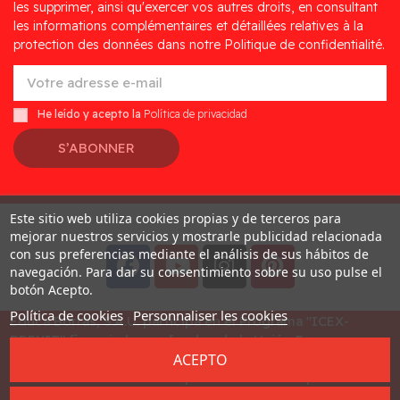
les supprimer, ainsi qu'exercer vos autres droits, en consultant
les informations complémentaires et détaillées relatives à la
protection des données dans notre Politique de confidentialité.
He leído y acepto la
Política de privacidad
S’ABONNER
Este sitio web utiliza cookies propias y de terceros para
Desarrollado por
Addis
mejorar nuestros servicios y mostrarle publicidad relacionada
con sus preferencias mediante el análisis de sus hábitos de
navegación. Para dar su consentimiento sobre su uso pulse el
botón Acepto.
Política de cookies
Personnaliser les cookies
Educa Borras, S.A.U. participa en el Programa "ICEX-
BREXIT" financiado por fondos de la Unión Europea, para
ACEPTO
mitigar las consecuencias adversas de la retirada del
Reino Unido de la Unión. Ayudas concedidas por ICEX en
2023