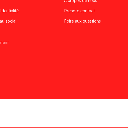
À propos de nous
identialité
Prendre contact
au social
Foire aux questions
ement