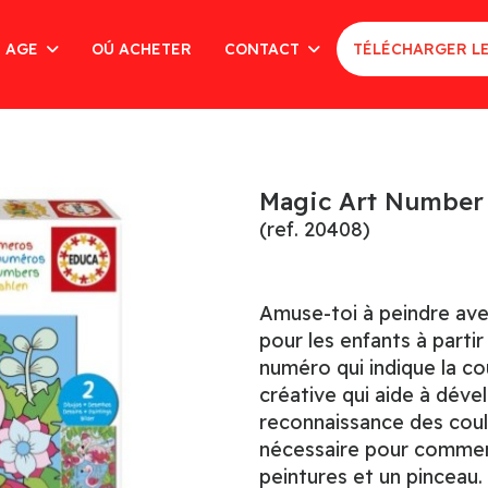
AGE
OÚ ACHETER
CONTACT
TÉLÉCHARGER L
Magic Art Number 
(ref. 20408)
Amuse-toi à peindre ave
pour les enfants à parti
numéro qui indique la coul
créative qui aide à dével
reconnaissance des coule
nécessaire pour commen
peintures et un pinceau.