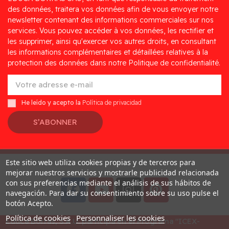
des données, traitera vos données afin de vous envoyer notre
newsletter contenant des informations commerciales sur nos
services. Vous pouvez accéder à vos données, les rectifier et
les supprimer, ainsi qu'exercer vos autres droits, en consultant
les informations complémentaires et détaillées relatives à la
protection des données dans notre Politique de confidentialité.
He leído y acepto la
Política de privacidad
S’ABONNER
Este sitio web utiliza cookies propias y de terceros para
Desarrollado por
Addis
mejorar nuestros servicios y mostrarle publicidad relacionada
con sus preferencias mediante el análisis de sus hábitos de
navegación. Para dar su consentimiento sobre su uso pulse el
botón Acepto.
Política de cookies
Personnaliser les cookies
Educa Borras, S.A.U. participa en el Programa "ICEX-