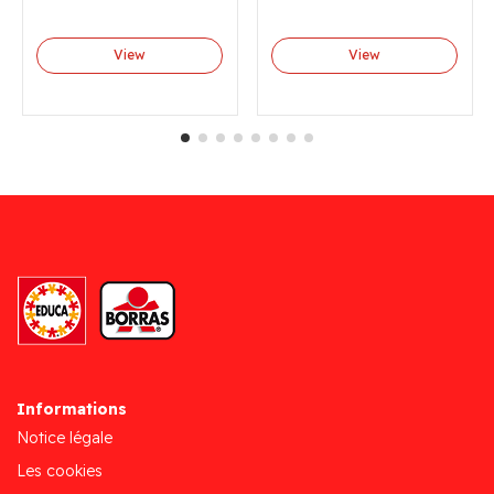
View
View
Informations
Notice légale
Les cookies