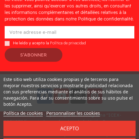
les supprimer, ainsi qu'exercer vos autres droits, en consultant
les informations complémentaires et détaillées relatives à la
protection des données dans notre Politique de confidentialité.
He leído y acepto la
Política de privacidad
S’ABONNER
Este sitio web utiliza cookies propias y de terceros para
Desarrollado por
Addis
mejorar nuestros servicios y mostrarle publicidad relacionada
con sus preferencias mediante el análisis de sus hábitos de
navegación. Para dar su consentimiento sobre su uso pulse el
botón Acepto.
Política de cookies
Personnaliser les cookies
Educa Borras, S.A.U. participa en el Programa "ICEX-
BREXIT" financiado por fondos de la Unión Europea, para
ACEPTO
mitigar las consecuencias adversas de la retirada del
Reino Unido de la Unión. Ayudas concedidas por ICEX en