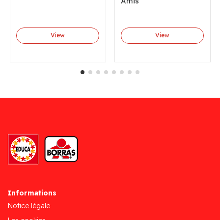
Amis
View
View
Informations
Notice légale