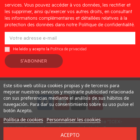
services. Vous pouvez accéder à vos données, les rectifier et
les supprimer, ainsi qu'exercer vos autres droits, en consultant
les informations complémentaires et détaillées relatives à la
protection des données dans notre Politique de confidentialité.
He leído y acepto la
Política de privacidad
S’ABONNER
Este sitio web utiliza cookies propias y de terceros para
Desarrollado por
Addis
mejorar nuestros servicios y mostrarle publicidad relacionada
con sus preferencias mediante el análisis de sus hábitos de
navegación. Para dar su consentimiento sobre su uso pulse el
botón Acepto.
Política de cookies
Personnaliser les cookies
Educa Borras, S.A.U. participa en el Programa "ICEX-
BREXIT" financiado por fondos de la Unión Europea, para
ACEPTO
mitigar las consecuencias adversas de la retirada del