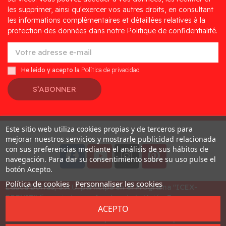
les supprimer, ainsi qu'exercer vos autres droits, en consultant
les informations complémentaires et détaillées relatives à la
protection des données dans notre Politique de confidentialité.
He leído y acepto la
Política de privacidad
S’ABONNER
Este sitio web utiliza cookies propias y de terceros para
Desarrollado por
Addis
mejorar nuestros servicios y mostrarle publicidad relacionada
con sus preferencias mediante el análisis de sus hábitos de
navegación. Para dar su consentimiento sobre su uso pulse el
botón Acepto.
Política de cookies
Personnaliser les cookies
Educa Borras, S.A.U. participa en el Programa "ICEX-
BREXIT" financiado por fondos de la Unión Europea, para
ACEPTO
mitigar las consecuencias adversas de la retirada del
Reino Unido de la Unión. Ayudas concedidas por ICEX en